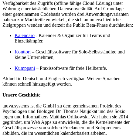
Verfügbarkeit des Zugriffs (offline-fähige Cloud-Lösung) unter
Wahrung einer tatsächlichen Datensouveränität. Auf Grundlage
einer gemeinsamen Codebasis wurden drei Anwendungsvarianten
nahezu zur Marktreife entwickelt, die sich an unterschiedliche
Zielgruppen wenden und derzeit die Public Beta-Phase durchlaufen:
Kalendaro
- Kalender & Organizer für Teams und
Einzelkämpfer,
Konttori
– Geschäftssoftware für Solo-Selbstständige und
kleine Unternehmen,
Kumppani
– Praxissoftware für freie Heilberufe.
Aktuell in Deutsch und Englisch verfügbar. Weitere Sprachen
können schnell hinzugefügt werden.
Unsere Geschichte
tuuva.systems ist die GmbH zu dem gemeinsamen Projekt des
Psycho­logen und Biologen Dr. Thomas Naujokat und des So­zio­
logen und Informatikers Matthias Orlikowski. Wir haben sie 2014
gegründet, um Web Apps zu entwickeln, die die Kern­elemente der
Geschäftsprozesse von solchen Freelancern und Solopreneurs
abbilden, die im wesentlichen kalenderbasiert arbeiten.