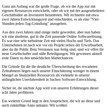
Ganz am Anfang war die große Frage, ob wir die App nur mit
eigenen Ressourcen entwickeln, oder ob wir mit der ausge­arbei­te­ten
Geschäfts­idee an Investoren herantreten. Wir rech­neten mit etwa
zwei Jahren Entwicklungszeit und entschieden, es als eine "Vier-
Stunden-jeden-Tag-Gründung" anzugehen.
Aus den zwei Jahren sind einige mehr geworden, aber nun haben
wir eine moderne, gut in die Zeit passende Online Softwarelösung.
Es war eine sehr turbulente Zeit mit vielen Hochs und Tiefs. Das
Unternehmen ist nach wie vor ein Projekt neben der Erwerbs­arbeit,
aber da die Public Beta Versionen nun fertig sind, sind wir offen für
neue Gesellschafter und stille Be­teili­gungen. Wir gewinnen aktuell
erste Daten zu den tat­sächlichen Marktchancen.
Die Gründe für die die deutliche Überschreitung des erwarte­ten
Zeit­rahmens liegen nach unserer Einschätzung weniger in einem
Mangel an finanziellen Ressourcen als vielmehr in unse­rer
anfänglichen Unerfah­ren­heit in Sachen Software-Entwick­lung.
Sicher ist, die nächste App wird von unseren Erfahrungen die­ser
acht Jahre profitieren.
Ein weiterer Grund liegt in den Ansprüchen, die wir an diese und
auch zukünftige Apps anlegen: Wir wollten